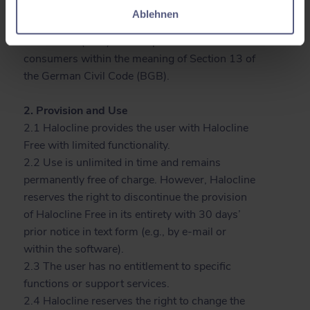
(“Halocline”).
Ablehnen
1.2 Use of Halocline Free is strictly limited to
businesses (B2B) and not permitted for
consumers within the meaning of Section 13 of
the German Civil Code (BGB).
2. Provision and Use
2.1 Halocline provides the user with Halocline
Free with limited functionality.
2.2 Use is unlimited in time and remains
permanently free of charge. However, Halocline
reserves the right to discontinue the provision
of Halocline Free in its entirety with 30 days’
prior notice in text form (e.g., by e-mail or
within the software).
2.3 The user has no entitlement to specific
functions or support services.
2.4 Halocline reserves the right to change the