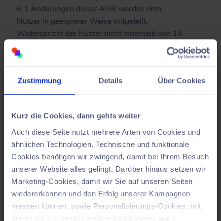
6.1 Änderungen dieser AGB werden dem
Nutzer in geeigneter Weise mitgeteilt.
Widerspricht der Nutzer nicht innerhalb von 14
Tagen in Textform und nutzt er die Software
weiter, gelten die geänderten AGB als
angenommen.
Zustimmung
Details
Über Cookies
6.2 Es gilt das Recht der Bundesrepublik
Deutschland unter Ausschluss des UN-
Kaufrechts.
Kurz die Cookies, dann gehts weiter
6.3 Gerichtsstand für alle Streitigkeiten aus
oder im Zusammenhang mit diesen AGB ist
Auch diese Seite nutzt mehrere Arten von Cookies und
ausschließlich der Sitz von Halocline
ähnlichen Technologien. Technische und funktionale
(Osnabrück, DE).
Cookies benötigen wir zwingend, damit bei Ihrem Besuch
unserer Website alles gelingt. Darüber hinaus setzen wir
Halocline GmbH & Co. KG
Marketing-Cookies, damit wir Sie auf unseren Seiten
Stand 09/2025
wiedererkennen und den Erfolg unserer Kampagnen
messen können, sowie Personalisierungs-Cookies, mit
Terms and
denen wir Sie besser ansprechen können, auch