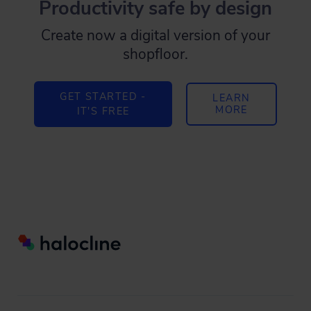
Productivity safe by design
Create now a digital version of your
shopfloor.
GET STARTED -
LEARN
MORE
IT'S FREE