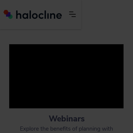
Webinars
Explore the benefits of planning with