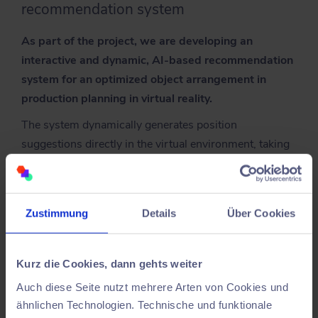
recommendation system
As part of the project, we are developing an
interactive and dynamic, AI-based recommendation
system for an optimized object arrangement in
production planning in virtual reality.
The system dynamically generates position
suggestions directly in the virtual environment, taking
into account criteria that ensure an optimized work
process in production. With our AI-based approach,
we research solutions that take complex relationships
Zustimmung
Details
Über Cookies
into account and are able to generate suitable
suggestions in real time.
Kurz die Cookies, dann gehts weiter
Duration:
01.01.2024-31.03.2026
Auch diese Seite nutzt mehrere Arten von Cookies und
ähnlichen Technologien. Technische und funktionale
Furtherance
Partners