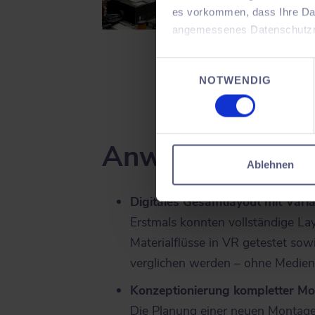
es vorkommen, dass Ihre Dat
angemessenes Datenschutzni
Die Realtät (
Mit 3D Scans (unten rec
Sie können jederzeit – auch 
Einwilligungsauswahl
NOTWENDIG
dazu unter „Einstellungen“).
Sind Sie über 16? Dann willi
Anwendungsfel
Ablehnen
Digitales Gesamtlayout mit Vari
Erstmals konnten vollständige Lay
Materialflüsse in VR getestet sow
verglichen werden – ohne Medien
Konzeptionierung kompletter Mo
Die Planung einer neuen Montagel