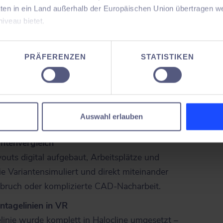
en in ein Land außerhalb der Europäischen Union übertragen we
veau bietet.
links) nach Halocline überführt:
hts) zur virtuellen Planung (oben rechts)
später noch – festlegen, welche Cookies Sie zulassen und welch
PRÄFERENZEN
STATISTIKEN
gen Sie mit „Annehmen“ in die Nutzung aller Cookies ein – und s
der
Auswahl erlauben
antenvergleich
outs digital aufgebaut, Arbeitsplätze und
ie Variantensimuliert und direkt miteinander
bruch oder komplizierte CAD-Nacharbeit.
ntagelinien in VR
inie wurde komplett in Halocline umgesetzt –