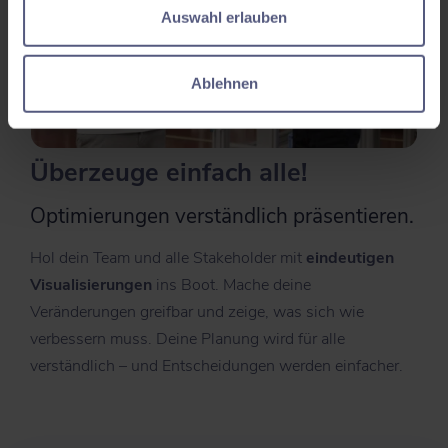
Auswahl erlauben
Ablehnen
Überzeuge einfach alle!
Optimierung en verständlich präsentieren.
Hol dein Team und alle Stakeholder mit
eindeutigen
Visualisierungen
ins Boot. Mache deine
Veränderungen greifbar und zeige, was sich wie
verbessern muss. Deine Planung wird für alle
verständlich – und Entscheidungen werden einfacher.