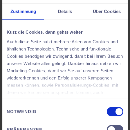
Factory layout
Zustimmung
Details
Über Cookies
Shopfloor and factory planning
Learn more
Kurz die Cookies, dann gehts weiter
Auch diese Seite nutzt mehrere Arten von Cookies und
ähnlichen Technologien. Technische und funktionale
Cookies benötigen wir zwingend, damit bei Ihrem Besuch
unserer Website alles gelingt. Darüber hinaus setzen wir
Marketing-Cookies, damit wir Sie auf unseren Seiten
wiedererkennen und den Erfolg unserer Kampagnen
messen können, sowie Personalisierungs-Cookies, mit
denen wir Sie besser ansprechen können, auch
außerhalb unserer Webseiten. Dabei kann es
Einwilligungsauswahl
vorkommen, dass Ihre Daten in ein Land außerhalb der
NOTWENDIG
Europäischen Union übertragen werden, welches ggf.
kein angemessenes Datenschutzniveau bietet.
PRÄFERENZEN