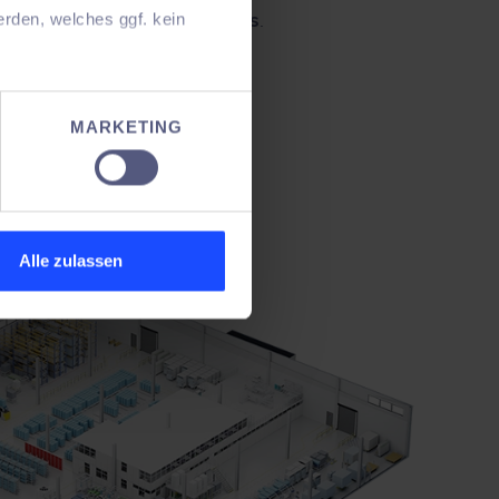
e them through
quick iterations
.
rden, welches ggf. kein
e nicht (mehr Informationen
MARKETING
chon gehts weiter.
Alle zulassen