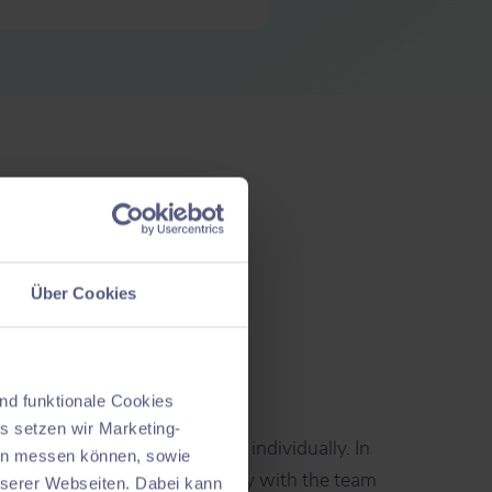
Über Cookies
stations
idual solution.
nd funktionale Cookies
s setzen wir Marketing-
ibrary
and design workplaces individually. In
nen messen können, sowie
alistically, coordinate directly with the team
nserer Webseiten. Dabei kann