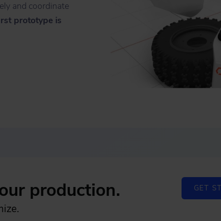
vely and coordinate
irst prototype is
our production.
GET ST
mize.