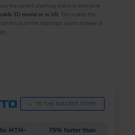
how the current planning status to everyone
ible 3D model or in VR
. This makes the
 can focus on the important points instead of
gs.
→ TO THE SUCCESS STORY
tic MTM-
75% faster than