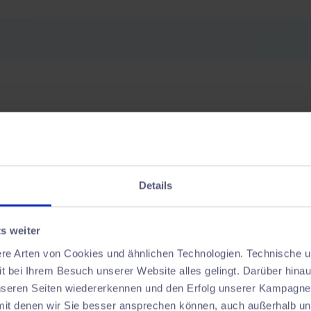
Details
Design work
s weiter
From standard to indiv
ere Arten von Cookies und ähnlichen Technologien. Technische u
t bei Ihrem Besuch unserer Website alles gelingt. Darüber hinau
Use
standards from the l
unseren Seiten wiedererkennen und den Erfolg unserer Kampag
VR, you can present them re
mit denen wir Sie besser ansprechen können, auch außerhalb u